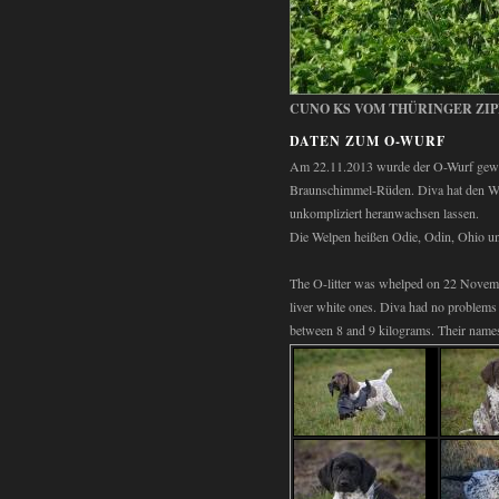
CUNO KS VOM THÜRINGER ZIP
DATEN ZUM O-WURF
Am 22.11.2013 wurde der O-Wurf gewöl
Braunschimmel-Rüden. Diva hat den Wür
unkompliziert heranwachsen lassen.
Die Welpen heißen Odie, Odin, Ohio 
The O-litter was whelped on 22 Novemb
liver white ones. Diva had no problems
between 8 and 9 kilograms. Their name