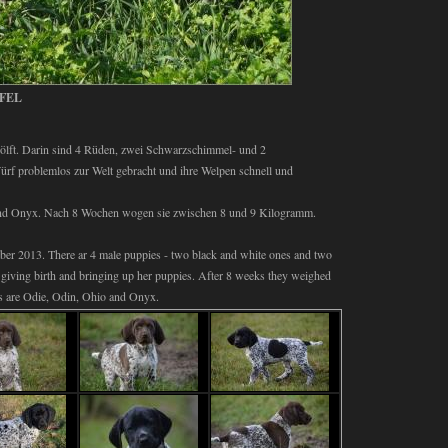
FEL
ft. Darin sind 4 Rüden, zwei Schwarzschimmel- und 2
f problemlos zur Welt gebracht und ihre Welpen schnell und
und Onyx. Nach 8 Wochen wogen sie zwischen 8 und 9 Kilogramm.
er 2013. There ar 4 male puppies - two black and white ones and two
 giving birth and bringing up her puppies. After 8 weeks they weighed
s are Odie, Odin, Ohio and Onyx.