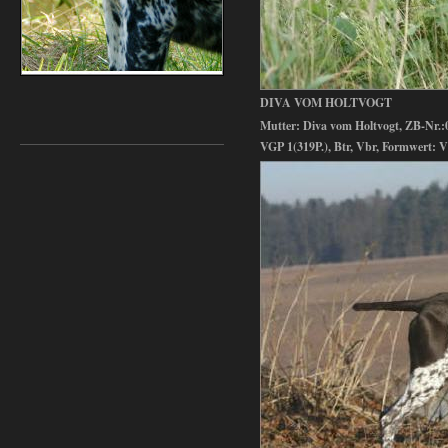
DIVA VOM HOLTVOGT
Mutter: Diva vom Holtvogt, ZB-Nr.:0
VGP 1(319P.), Btr, Vbr, Formwert: 