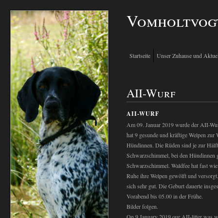
Vomholtvog
Startseite
Unser Zuhause und Aktuel
AII-Wurf
AII-WURF
Am 09. Januar 2019 wurde der AII-Wur
hat 9 gesunde und kräftige Welpen zur 
Hündinnen. Die Rüden sind je zur Häl
Schwarzschimmel, bei den Hündinnen g
Schwarzschimmel. Waldfee hat fast wie
Ruhe ihre Welpen gewölft und versorgt
sich sehr gut. Die Geburt dauerte insg
Vorabend bis 05.00 in der Frühe.
Bilder folgen.
On 9 January 2019 our AII-litter was w