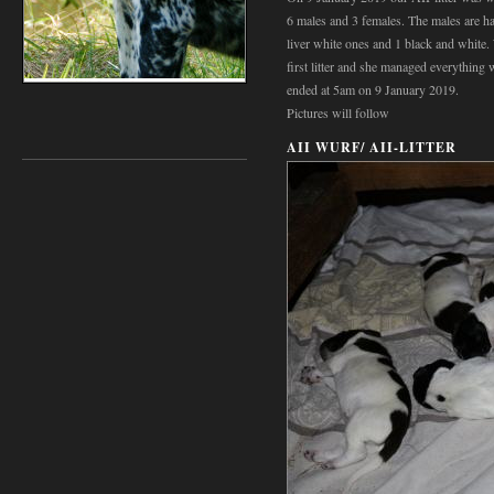
6 males and 3 females. The males are ha
liver white ones and 1 black and white. 
first litter and she managed everything w
ended at 5am on 9 January 2019.
Pictures will follow
AII WURF/ AII-LITTER