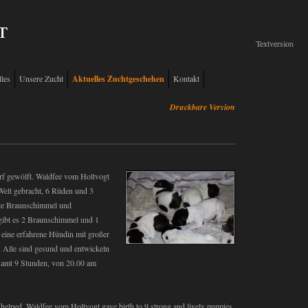
t
Textversion
Textversion
les
Unsere Zucht
Aktuelles Zuchtgeschehen
Kontakt
Druckbare Version
f gewölft. Waldfee vom Holtvogt
Welt gebracht, 6 Rüden und 3
fte Braunschimmel und
ibt es 2 Braunschimmel und 1
 eine erfahrene Hündin mit großer
. Alle sind gesund und entwickeln
esamt 9 Stunden, von 20.00 am
helped. Waldfee vom Holtvogt gave birth to 9 strong and lively puppies,