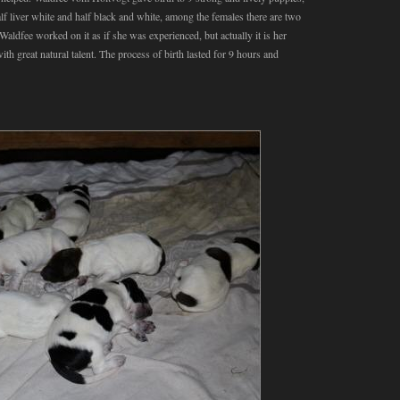
lf liver white and half black and white, among the females there are two
Waldfee worked on it as if she was experienced, but actually it is her
ith great natural talent. The process of birth lasted for 9 hours and